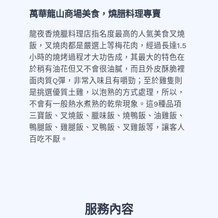
萬華龍山商場美食，燒腊料理專賣
龍夜香燒臘料理店指名度最高的人氣美食叉燒
飯，叉燒肉都是嚴選上等梅花肉，經過長達1.5
小時的燒烤過程才大功告成，其最大的特色在
於稍有油花但又不會很油膩，而且外皮酥脆裡
面肉質Q彈，非常入味且有嚼勁；至於雞隻則
是挑選優質土雞，以泡熟的方式處理，所以，
不會有一般熱水煮熟的乾柴現象。這9種品項
三寶飯、叉燒飯、臘味飯、燒鴨飯、油雞飯、
鴨腿飯、雞腿飯、叉鴨飯、叉雞飯等，讓客人
百吃不厭。
服務內容