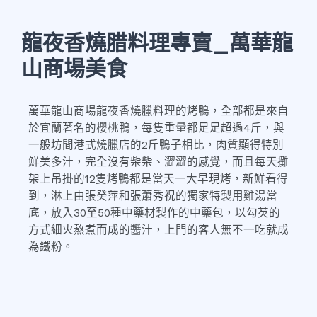
龍夜香燒腊料理專賣_萬華龍
山商場美食
萬華龍山商場龍夜香燒臘料理的烤鴨，全部都是來自
於宜蘭著名的櫻桃鴨，每隻重量都足足超過4斤，與
一般坊間港式燒臘店的2斤鴨子相比，肉質顯得特別
鮮美多汁，完全沒有柴柴、澀澀的感覺，而且每天攤
架上吊掛的12隻烤鴨都是當天一大早現烤，新鮮看得
到，淋上由張癸萍和張蕭秀祝的獨家特製用雞湯當
底，放入30至50種中藥材製作的中藥包，以勾芡的
方式細火熬煮而成的醬汁，上門的客人無不一吃就成
為鐵粉。