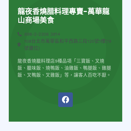
龍夜香燒腊料理專賣-萬華龍
山商場美食
886-2-2306 3814
108台北市萬華區和平西路三段120號1樓(19
號攤位)
龍夜香燒臘料理店9種品項「三寶飯、叉燒
飯、臘味飯、燒鴨飯、油雞飯、鴨腿飯、雞腿
飯、叉鴨飯、叉雞飯」等，讓客人百吃不厭。