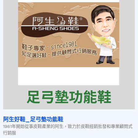
阿生好鞋_足弓墊功能鞋
1981年開始從事皮鞋產業的阿生，致力於皮鞋經銷批發和專業顧問式
行銷服