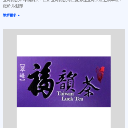
處於北迴歸
瞭解更多 »