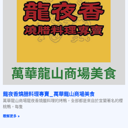
龍夜香燒腊料理專賣_萬華龍山商場美食
萬華龍山商場龍夜香燒臘料理的烤鴨，全部都是來自於宜蘭著名的櫻
桃鴨，每隻
瞭解更多 »