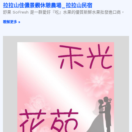
拉拉山佳儂景觀休憩農場_拉拉山民宿
舒果 SoFresh 是一群愛好『吃』水果的優質新鮮水果批發進口商，
瞭解更多 »