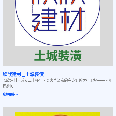
欣欣建材_土城裝潢
欣欣建材已成立二十多年，為客戶滿意的完成無數大小工程¬¬¬¬。相
較於同
瞭解更多 »