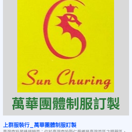
上群服裝行_萬華團體制服訂製
臺灣南投翠峰福韻茶：位於臺灣南投縣仁愛鄉是臺灣茶區之精華區，