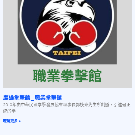
鷹雄拳擊館_職業拳擊館
2010年由中華民國拳擊發展協會理事長郭枝來先生所創辦，引進最正
統的拳
瞭解更多 »