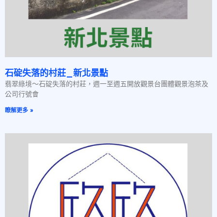
石碇失落的村莊_新北景點
翡翠綠境～石碇失落的村莊，週一至週五開放觀景台團體觀景泡茶及
公司行號會
瞭解更多 »