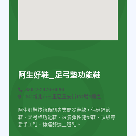
阿生好鞋_足弓墊功能鞋
886-2-2976-6686
241新北市三重區重安街132號9樓之1
阿生好鞋技術顧問專業開發鞋款，保健舒適
鞋、足弓墊功能鞋、透氣彈性健塑鞋、頂級尊
爵手工鞋、捷運舒適上班鞋。