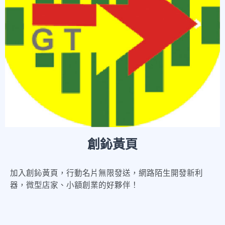
創鈊黃頁
加入創鈊黃頁，行動名片無限發送，網路陌生開發新利
器，微型店家、小額創業的好夥伴！