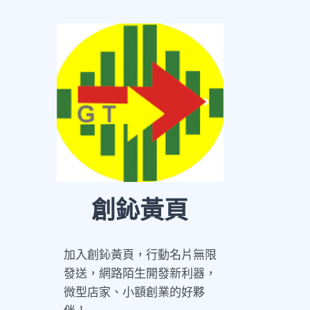
創鈊黃頁
加入創鈊黃頁，行動名片無限
發送，網路陌生開發新利器，
微型店家、小額創業的好夥