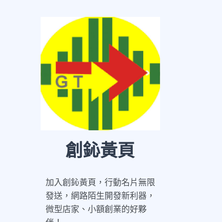
創鈊黃頁
加入創鈊黃頁，行動名片無限
發送，網路陌生開發新利器，
微型店家、小額創業的好夥