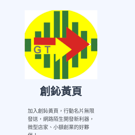
創鈊黃頁
加入創鈊黃頁，行動名片無限
發送，網路陌生開發新利器，
微型店家、小額創業的好夥