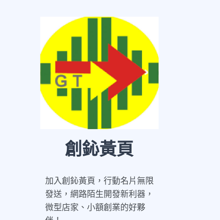
創鈊黃頁
加入創鈊黃頁，行動名片無限
發送，網路陌生開發新利器，
微型店家、小額創業的好夥