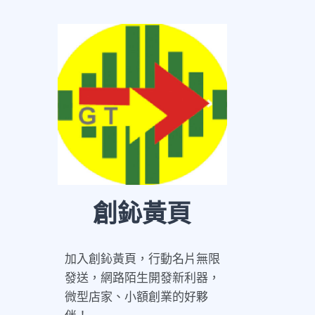
創鈊黃頁
加入創鈊黃頁，行動名片無限
發送，網路陌生開發新利器，
微型店家、小額創業的好夥