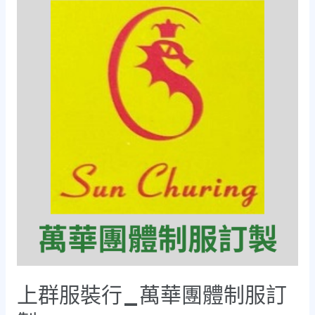
上群服裝行_萬華團體制服訂