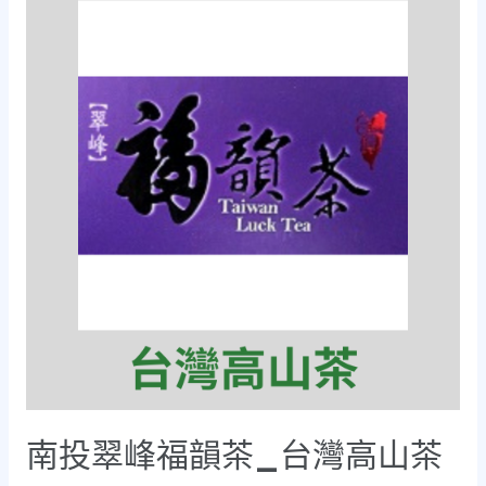
南投翠峰福韻茶_台灣高山茶