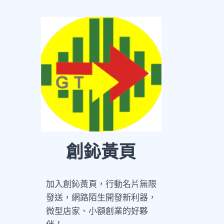
創鈊黃頁
加入創鈊黃頁，行動名片無限
發送，網路陌生開發新利器，
微型店家、小額創業的好夥