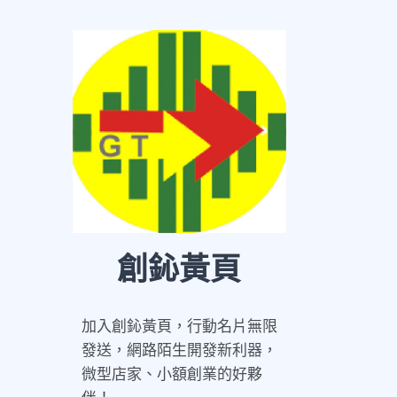
創鈊黃頁
加入創鈊黃頁，行動名片無限
發送，網路陌生開發新利器，
微型店家、小額創業的好夥